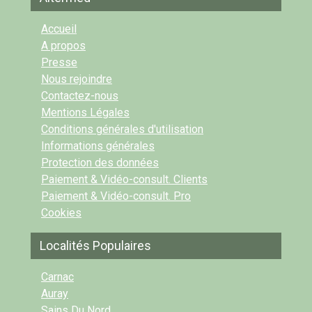
Accueil
A propos
Presse
Nous rejoindre
Contactez-nous
Mentions Légales
Conditions générales d'utilisation
Informations générales
Protection des données
Paiement & Vidéo-consult. Clients
Paiement & Vidéo-consult. Pro
Cookies
Localités Populaires
Carnac
Auray
Sains Du Nord