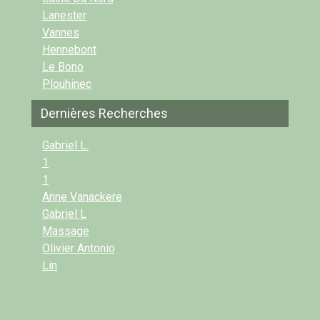
Lanester
Vannes
Hennebont
Le Bono
Plouhinec
Dernières Recherches
Gabriel L.
1
1
Anne Vanackere
Gabriel L
Massage
Olivier Antonio
Lin