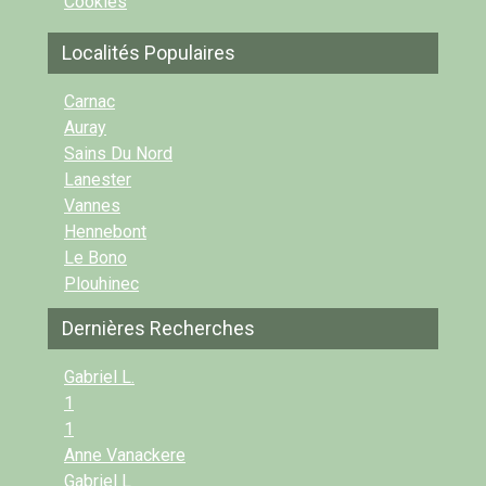
Cookies
Localités Populaires
Carnac
Auray
Sains Du Nord
Lanester
Vannes
Hennebont
Le Bono
Plouhinec
Dernières Recherches
Gabriel L.
1
1
Anne Vanackere
Gabriel L