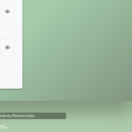
nières Recherches
el L.