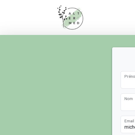
Prén
Nom
Email