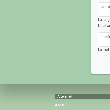
Mot d
La long
Il doit
Confi
Le mot 
Altermed
Accueil