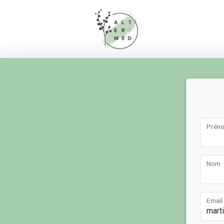
Prén
Nom
Email