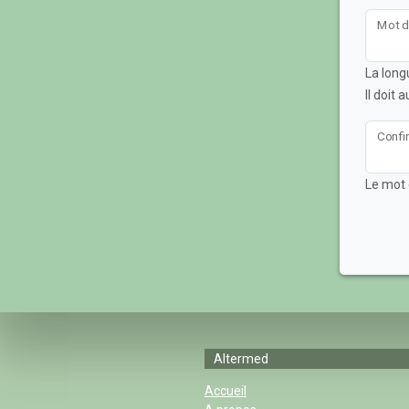
Mot d
La long
Il doit
Confi
Le mot 
Altermed
Accueil