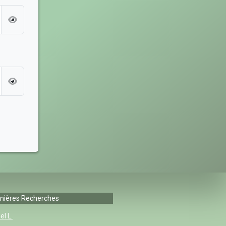
nières Recherches
el L.