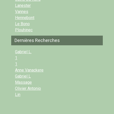
Lanester
Vannes
Hennebont
Le Bono
Plouhinec
Dernières Recherches
Gabriel L.
1
1
Anne Vanackere
Gabriel L
Massage
Olivier Antonio
Lin