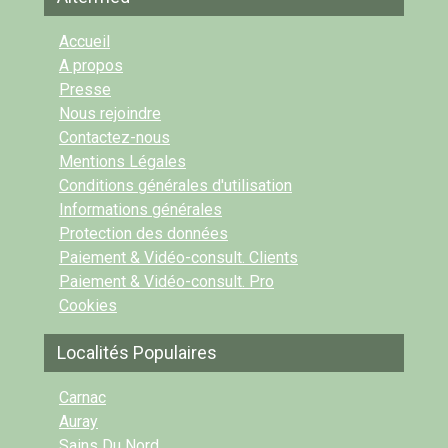
Accueil
A propos
Presse
Nous rejoindre
Contactez-nous
Mentions Légales
Conditions générales d'utilisation
Informations générales
Protection des données
Paiement & Vidéo-consult. Clients
Paiement & Vidéo-consult. Pro
Cookies
Localités Populaires
Carnac
Auray
Sains Du Nord