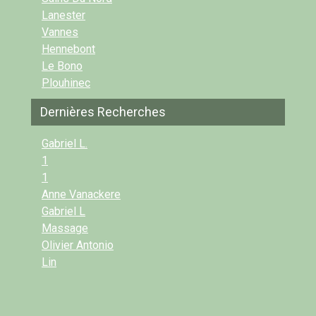
Lanester
Vannes
Hennebont
Le Bono
Plouhinec
Dernières Recherches
Gabriel L.
1
1
Anne Vanackere
Gabriel L
Massage
Olivier Antonio
Lin