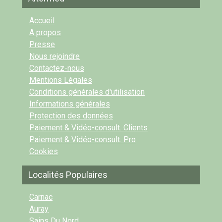
Accueil
A propos
Presse
Nous rejoindre
Contactez-nous
Mentions Légales
Conditions générales d'utilisation
Informations générales
Protection des données
Paiement & Vidéo-consult. Clients
Paiement & Vidéo-consult. Pro
Cookies
Localités Populaires
Carnac
Auray
Sains Du Nord