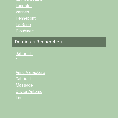
Lanester
Vannes
Hennebont
Le Bono
Plouhinec
Dernières Recherches
Gabriel L.
1
1
Anne Vanackere
Gabriel L
Massage
Olivier Antonio
Lin