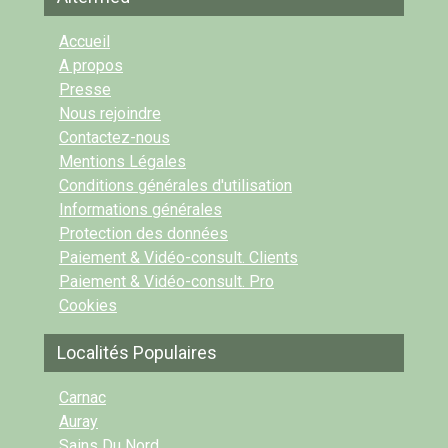
Accueil
A propos
Presse
Nous rejoindre
Contactez-nous
Mentions Légales
Conditions générales d'utilisation
Informations générales
Protection des données
Paiement & Vidéo-consult. Clients
Paiement & Vidéo-consult. Pro
Cookies
Localités Populaires
Carnac
Auray
Sains Du Nord