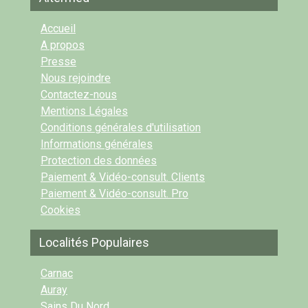
Accueil
A propos
Presse
Nous rejoindre
Contactez-nous
Mentions Légales
Conditions générales d'utilisation
Informations générales
Protection des données
Paiement & Vidéo-consult. Clients
Paiement & Vidéo-consult. Pro
Cookies
Localités Populaires
Carnac
Auray
Sains Du Nord