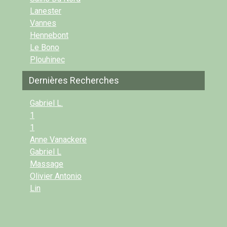
Lanester
Vannes
Hennebont
Le Bono
Plouhinec
Dernières Recherches
Gabriel L.
1
1
Anne Vanackere
Gabriel L
Massage
Olivier Antonio
Lin