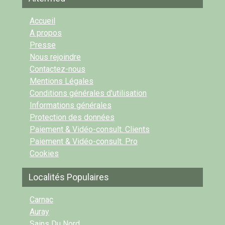
Accueil
A propos
Presse
Nous rejoindre
Contactez-nous
Mentions Légales
Conditions générales d'utilisation
Informations générales
Protection des données
Paiement & Vidéo-consult. Clients
Paiement & Vidéo-consult. Pro
Cookies
Localités Populaires
Carnac
Auray
Sains Du Nord