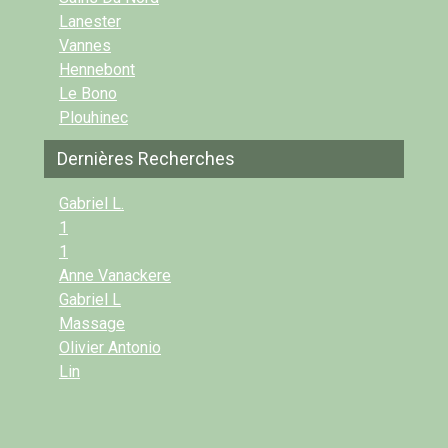
Lanester
Vannes
Hennebont
Le Bono
Plouhinec
Dernières Recherches
Gabriel L.
1
1
Anne Vanackere
Gabriel L
Massage
Olivier Antonio
Lin