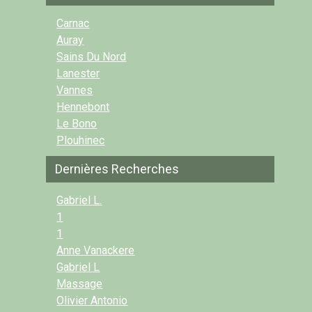
Carnac
Auray
Sains Du Nord
Lanester
Vannes
Hennebont
Le Bono
Plouhinec
Dernières Recherches
Gabriel L.
1
1
Anne Vanackere
Gabriel L
Massage
Olivier Antonio